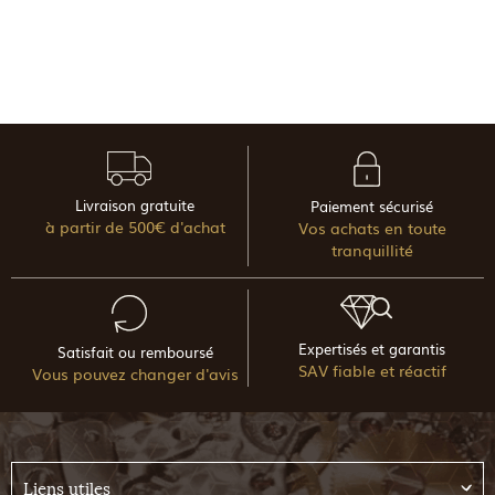
Livraison gratuite
Paiement sécurisé
à partir de 500€ d'achat
Vos achats en toute
tranquillité
Expertisés et garantis
Satisfait ou remboursé
SAV fiable et réactif
Vous pouvez changer d'avis
Liens utiles