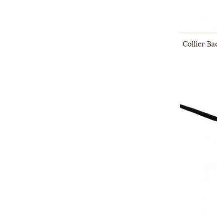
Morganne Bello
(3)
Poiray
(1)
Pomellato
(2)
Collier Ba
Van Cleef & Arpels
(2)
Victoria Casal
(1)