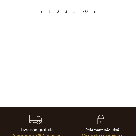
1
2
3
…
70
Livraison gratuite
Paiement sécurisé
à partir de 500€ d'achat
Vos achats en toute