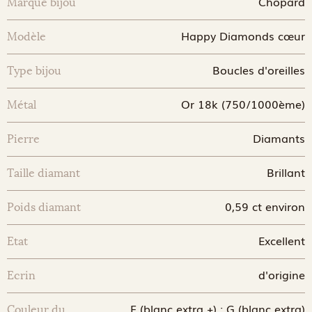
Chopard
Marque bijou
Happy Diamonds cœur
Modèle
Boucles d'oreilles
Type bijou
Or 18k (750/1000ème)
Métal
Diamants
Pierre
Brillant
Taille diamant
0,59 ct environ
Poids diamant
Excellent
Etat
d'origine
Ecrin
F (blanc extra +) ; G (blanc extra)
Couleur du