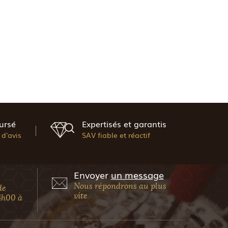
ursé
Expertisés et garantis
d'avis
SAV fiable et réactif
Envoyer
un message
Nous répondrons au plus
de
vite
4h00 à