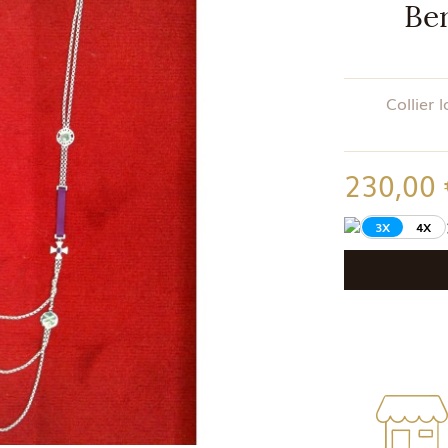
Ber
Collier 
230,00
3X
4X