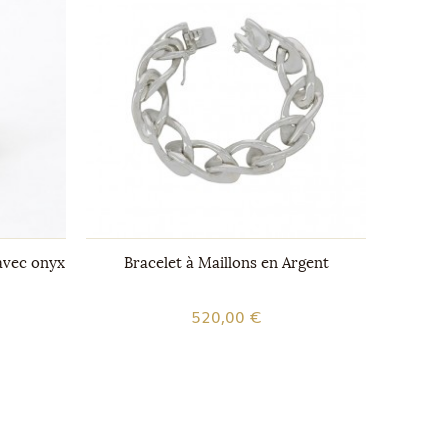
avec onyx
Bracelet à Maillons en Argent
Broch
520,00 €