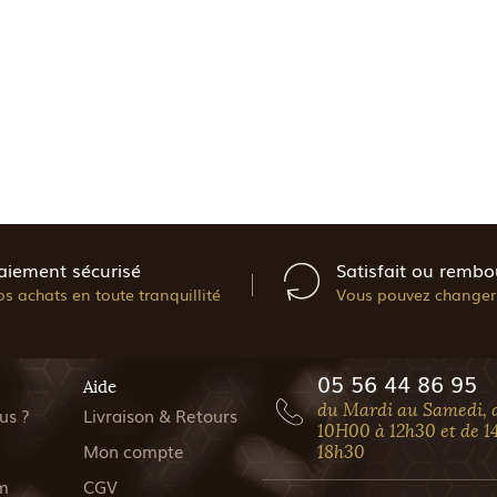
aiement sécurisé
Satisfait ou rembo
os achats en toute tranquillité
Vous pouvez changer 
05 56 44 86 95
Aide
du Mardi au Samedi, 
us ?
Livraison & Retours
10H00 à 12h30 et de 1
Mon compte
18h30
m
CGV