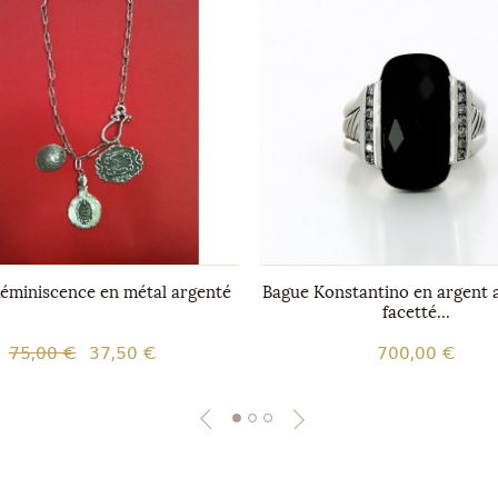
Réminiscence en métal argenté
Bague Konstantino en argent 
facetté...
75,00 €
37,50 €
700,00 €