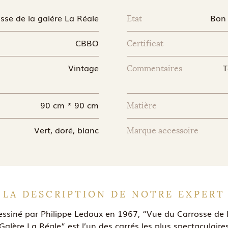
sse de la galére La Réale
Bon 
Etat
CBBO
Certificat
Vintage
T
Commentaires
90 cm * 90 cm
Matière
Vert, doré, blanc
Marque accessoire
LA DESCRIPTION DE NOTRE EXPERT
essiné par Philippe Ledoux en 1967, “Vue du Carrosse de 
Galère La Réale” est l’un des carrés les plus spectaculaire