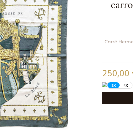
carro
Carré Hermes
250,00
3X
4X