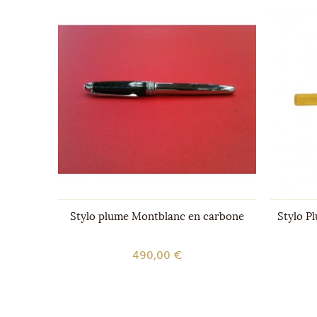
ch
Stylo plume Montblanc en carbone
Stylo Pl
490,00 €