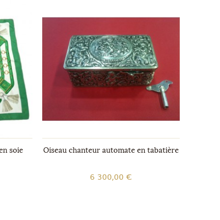
en soie
Oiseau chanteur automate en tabatière
Car
6 300,00 €