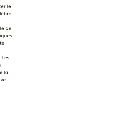
er le
lèbre
le de
iques
te
. Les
e
e la
ive