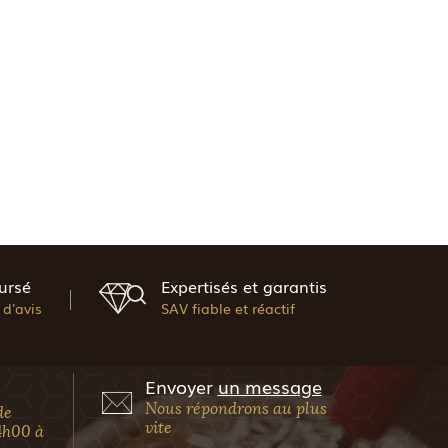
ursé
Expertisés et garantis
d'avis
SAV fiable et réactif
Envoyer
un message
Nous répondrons au plus
de
vite
4h00 à