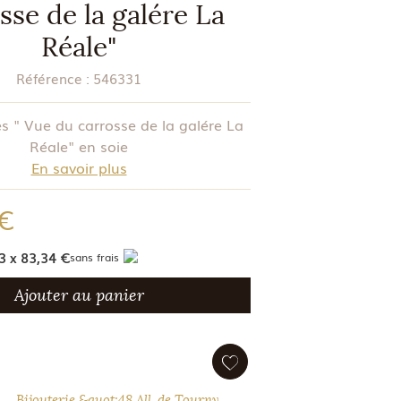
sse de la galére La
Réale"
Référence :
546331
 " Vue du carrosse de la galére La
Réale" en soie
En savoir plus
 €
3 x 83,34 €
sans frais
Ajouter au panier
Bijouterie &quot;48 All. de Tourny