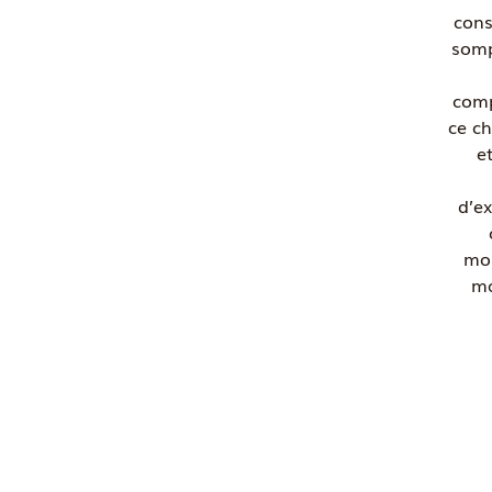
cons
somp
comp
ce ch
e
d’ex
mon
ma