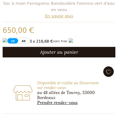
Sac à main Ferragamo Bandoulière Fiamma vert d'eau
en veau
En savoir plus
650,00 €
3 x 216,68 €
3X
4X
sans frais
Ajouter au panier
Disponible et visible au Showroom
sur rendez-vous
au 48 allées de Tourny, 33000
Bordeaux
Prendre rendez-vous