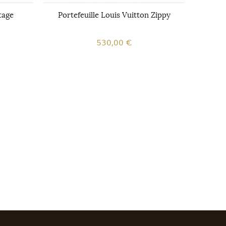
tage
Portefeuille Louis Vuitton Zippy
Étu
530,00 €