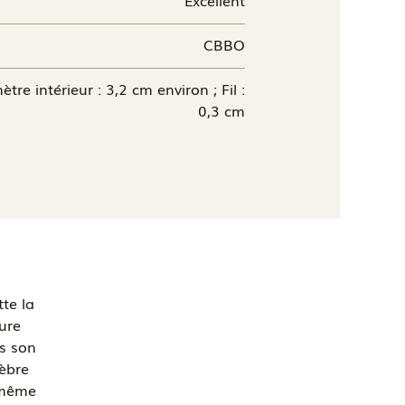
CBBO
tre intérieur : 3,2 cm environ ; Fil :
0,3 cm
te la
ure
ns son
lèbre
 même