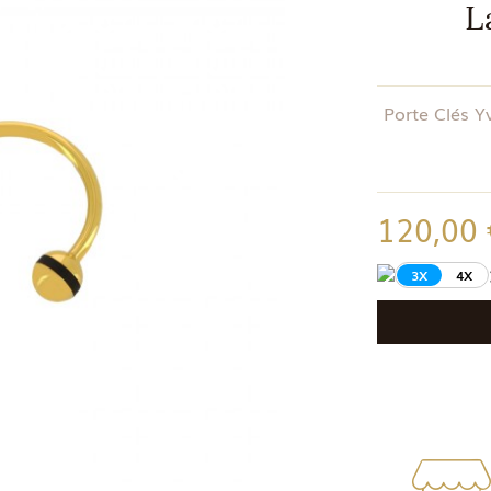
L
Porte Clés Y
120,00
3X
4X