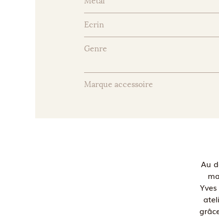
Métal
Ecrin
Genre
Marque accessoire
Au d
ma
Yves 
atel
grâc