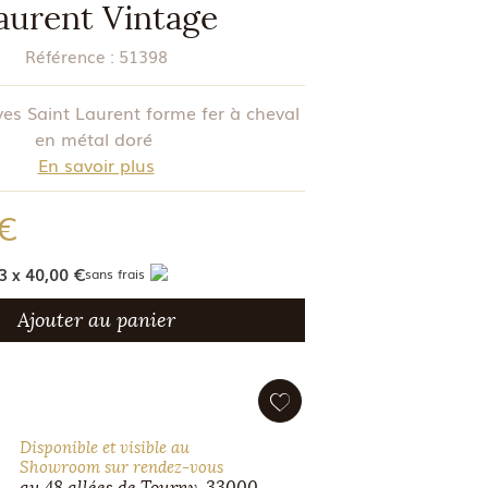
aurent Vintage
Référence :
51398
ves Saint Laurent forme fer à cheval
en métal doré
En savoir plus
 €
3 x 40,00 €
sans frais
Ajouter au panier
Disponible et visible au
Showroom sur rendez-vous
au 48 allées de Tourny, 33000