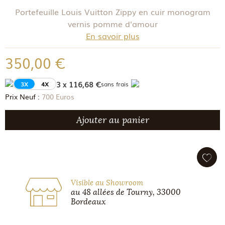
Portefeuille Louis Vuitton Zippy en cuir monogram
vernis pomme d'amour
En savoir plus
350,00 €
3 x 116,68 €
3X
4X
sans frais
Prix Neuf :
700 Euros
Ajouter au panier
Visible au Showroom
au 48 allées de Tourny, 33000
Bordeaux