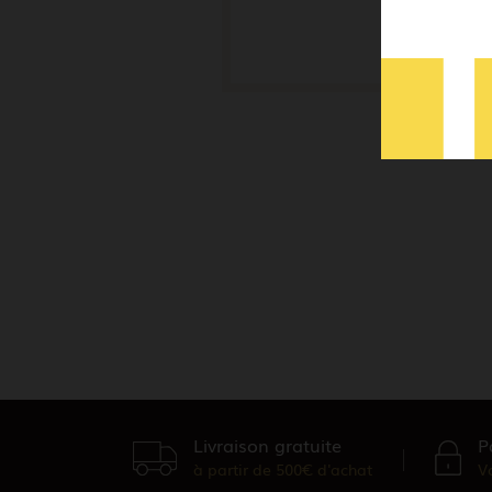
Envoy
*
champs obli
Livraison gratuite
P
à partir de 500€ d'achat
V