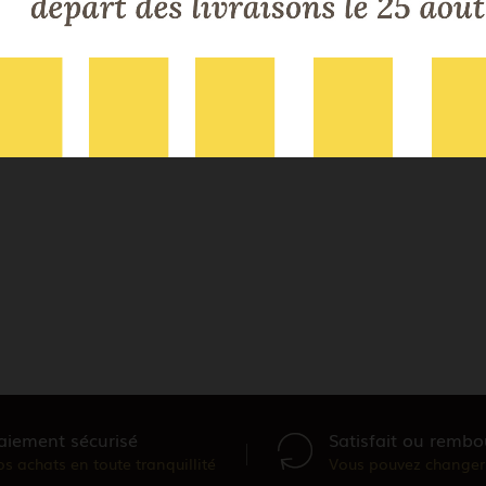
er
gatoires
aiement sécurisé
Satisfait ou rembo
os achats en toute tranquillité
Vous pouvez changer 