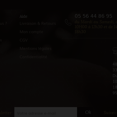
05 56 44 86 95
Aide
du Mardi au Samedi, 
us ?
Livraison & Retours
10H00 à 12h30 et de 1
Mon compte
18h30
m
CGV
Mentions légales
Confidentialité
48
33
Du
10
18
9
Ok
letter
Suivez