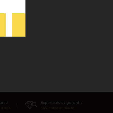
ursé
Expertisés et garantis
d'avis
SAV fiable et réactif