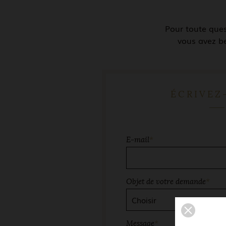
Pour toute que
vous avez be
ÉCRIVEZ
E-mail
*
Objet de votre demande
*
Message
*