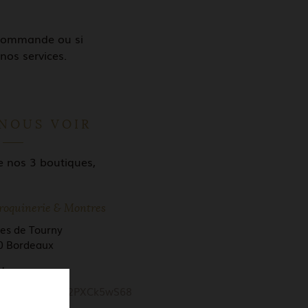
 commande ou si
nos services.
NOUS VOIR
e nos 3 boutiques,
roquinerie & Montres
ées de Tourny
0 Bordeaux
 travaux
oo.gl/MQJRbRN2PXCk5wS68