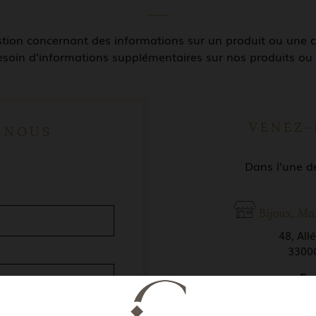
stion concernant des informations sur un produit ou une
soin d'informations supplémentaires sur nos produits ou 
VENEZ-
-NOUS
Dans l’une d
Bijoux, Ma
48, All
3300
En
https://maps.app.g