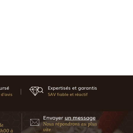
ursé
Expertisés et garantis
d'avis
SAV fiable et réactif
Envoyer
un message
Nous répondrons au plus
de
vite
4h00 à