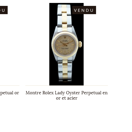
DU
VENDU
petual or
Montre Rolex Lady Oyster Perpetual en
Montre 
or et acier