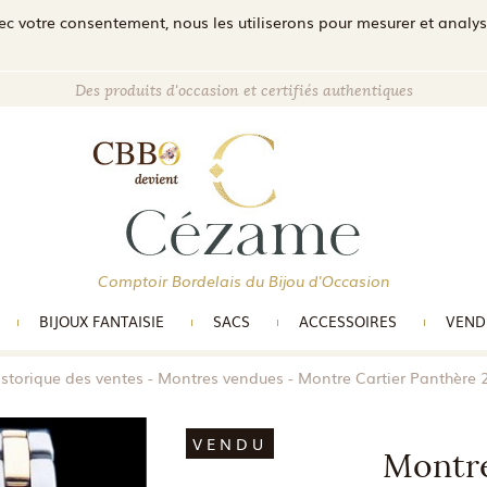
c votre consentement, nous les utiliserons pour mesurer et analyser 
Des produits d'occasion et certifiés authentiques
Comptoir Bordelais du Bijou d'Occasion
BIJOUX FANTAISIE
SACS
ACCESSOIRES
VEND
storique des ventes
Montres vendues
Montre Cartier Panthère 2
VENDU
Montre