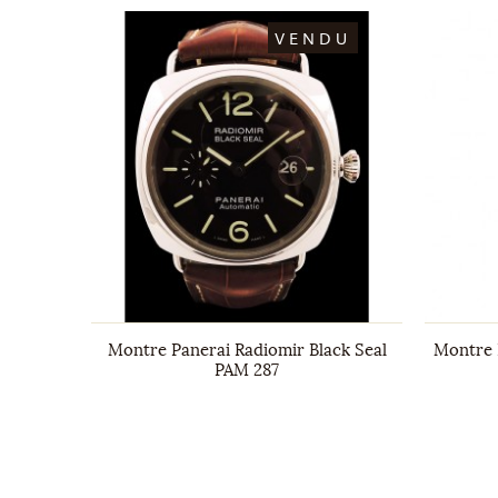
DU
VENDU
l Date 34
Montre Panerai Radiomir Black Seal
Montre 
PAM 287