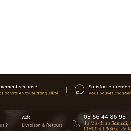
aiement sécurisé
Satisfait ou rembo
os achats en toute tranquillité
Vous pouvez changer 
05 56 44 86 95
Aide
du Mardi au Samedi, 
us ?
Livraison & Retours
10H00 à 12h30 et de 1