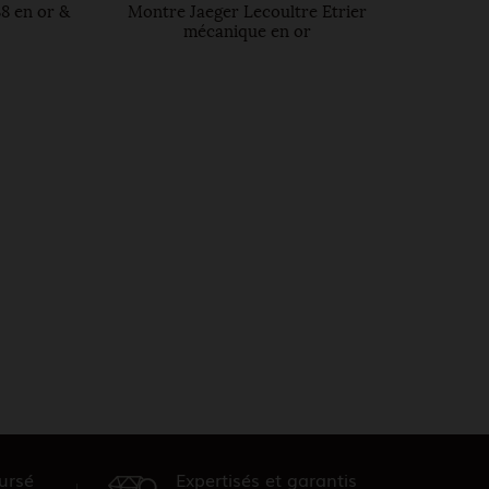
8 en or &
Montre Jaeger Lecoultre Etrier
M
mécanique en or
ursé
Expertisés et garantis