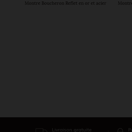
man
Montre Boucheron Reflet en or et acier
Montre
Livraison gratuite
P