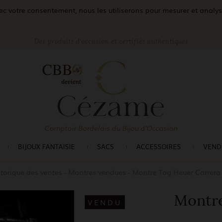
c votre consentement, nous les utiliserons pour mesurer et analyser 
Des produits d'occasion et certifiés authentiques
Comptoir Bordelais du Bijou d'Occasion
BIJOUX FANTAISIE
SACS
ACCESSOIRES
VEND
torique des ventes
Montres vendues
Montre Tag Heuer Carrera
Montre
VENDU