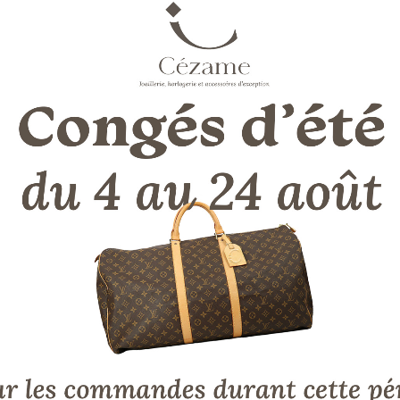
LA DESCRIPTION DE NOTRE EXPERT
Montre Tag Heuer Carrera "Twin Time"
Modèle WV2115 Année 2008
Boitier : 38 mm en acier, cadran noir, glace saphir, fond
vissé, étanche jusqu'à 100 m.
Type bijou:
Médaille religieuse
Diamètre:
15 mm * 28 mm
Métal:
Or jaune 18k
Ecrin:
CBBO
Certificat:
CBBO
Etat:
Excellent
Disponible/Visible:
Bijouterie "Rue Vital Carles"
Poids:
6,2g
Genre:
Ancien