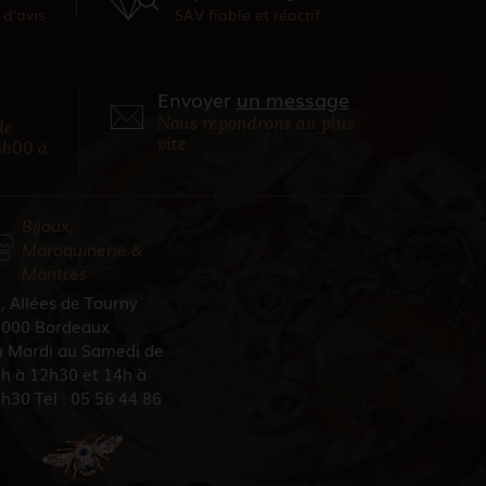
d'avis
SAV fiable et réactif
Envoyer
un message
Nous répondrons au plus
de
vite
4h00 à
Bijoux,
Maroquinerie &
Montres
, Allées de Tourny
000 Bordeaux
 Mardi au Samedi de
h à 12h30 et 14h à
h30 Tel : 05 56 44 86
5