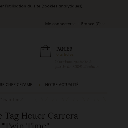
l'utilisation du site (cookies analytiques).
Me connecter
France (€)
PANIER
0 articles
Livraison gratuite à
partir de 500€ d'achats
RE CHEZ CÉZAME
NOTRE ACTUALITÉ
 "Twin Time"
 Tag Heuer Carrera
"Twin Time"