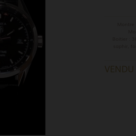
Montre 
Mo
Boitier : 
saphir, f
VENDU