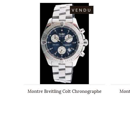
DU
VENDU
 ROYAL
Montre Breitling Colt Chronographe
Mont