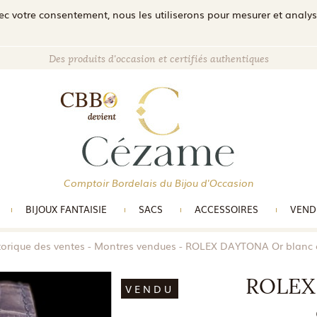
c votre consentement, nous les utiliserons pour mesurer et analyser 
Des produits d'occasion et certifiés authentiques
Comptoir Bordelais du Bijou d'Occasion
BIJOUX FANTAISIE
SACS
ACCESSOIRES
VEND
torique des ventes
Montres vendues
ROLEX DAYTONA Or blanc 
ROLEX
VENDU