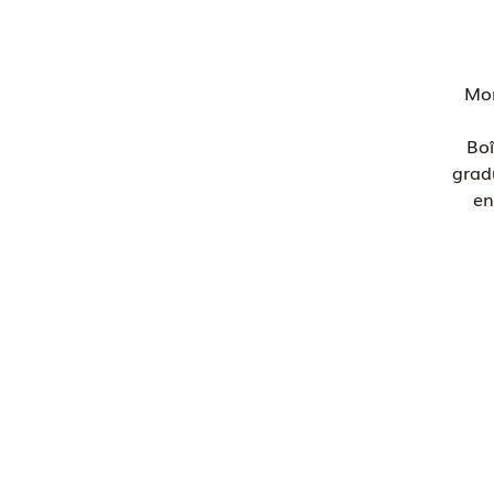
Mon
Boî
grad
en