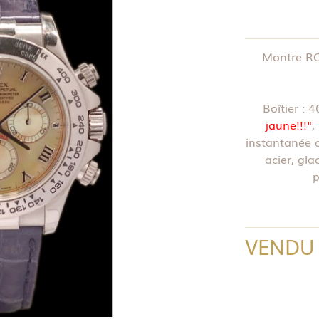
Montre RO
Boîtier : 
jaune!!!"
,
instantanée d
acier, gla
p
VENDU