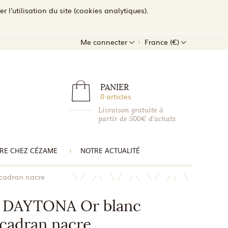
l'utilisation du site (cookies analytiques).
Me connecter
France (€)
PANIER
0 articles
Livraison gratuite à
partir de 500€ d'achats
RE CHEZ CÉZAME
NOTRE ACTUALITÉ
cadran nacre
 DAYTONA Or blanc
cadran nacre