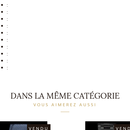
:
:
:
:
:
:
:
:
:
:
DANS LA MÊME CATÉGORIE
VOUS AIMEREZ AUSSI
VENDU
VEN