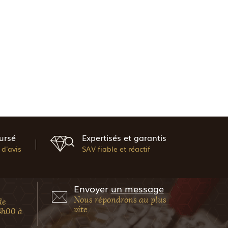
ursé
Expertisés et garantis
d'avis
SAV fiable et réactif
Envoyer
un message
Nous répondrons au plus
de
vite
4h00 à