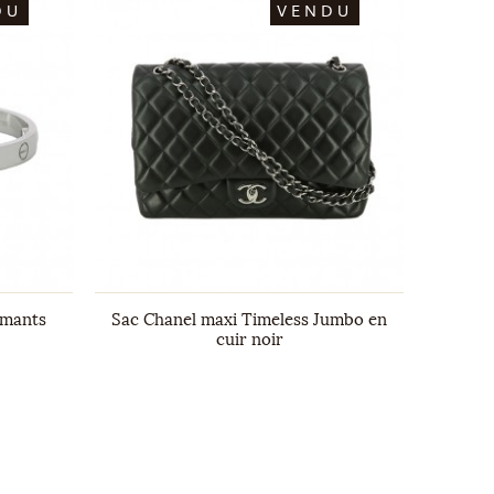
DU
VENDU
amants
Sac Chanel maxi Timeless Jumbo en
Bague C
cuir noir