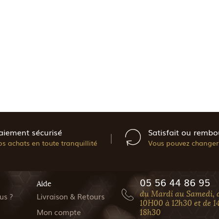
aiement sécurisé
Satisfait ou rembo
os achats en toute tranquillité
Vous pouvez changer 
05 56 44 86 95
Aide
du Mardi au Samedi, 
us ?
Livraison & Retours
10H00 à 12h30 et de 1
Mon compte
18h30