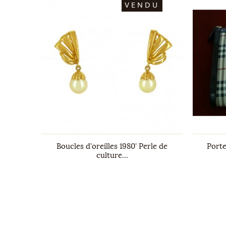
DU
VENDU
Diamants
Boucles d'oreilles 1980' Perle de
Port
culture...