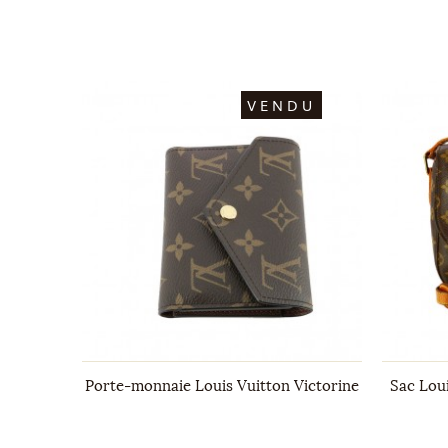
DU
VENDU
 doré et
Porte-monnaie Louis Vuitton Victorine
Sac Loui