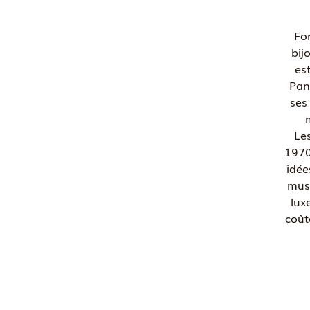
Fon
bij
es
Pan
ses
Le
1970
idée
must
lux
coût