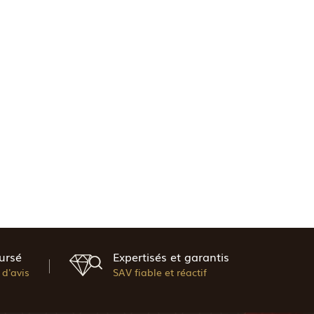
ursé
Expertisés et garantis
d'avis
SAV fiable et réactif