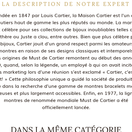
LA DESCRIPTION DE NOTRE EXPERT
dée en 1847 par Louis Cartier, la Maison Cartier est l'un
outiers haut de gamme les plus réputés au monde. La ma
t célèbre pour ses collections de bijoux inoubliables telles 
thère ou Juste a clou, entre autres. Bien que plus célèbre 
 bijoux, Cartier jouit d'un grand respect parmi les amateur
montres en raison de ses designs classiques et intemporels
s origines de Must de Cartier remontent au début des ann
, quand, selon la légende, un employé à qui on avait incit
s marketing lors d’une réunion s’est exclamé « Cartier, c’e
! » Cette philosophie unique a guidé la société de produi
e dans la recherche d’une gamme de montres bracelets m
euses et plus largement accessibles. Enfin, en 1977, la lig
montres de renommée mondiale Must de Cartier a été
officiellement lancée.
DANS LA MÊME CATÉGORIE