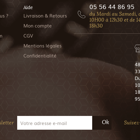
05 56 44 86 95
Aide
du Mardi au Samedi, 
us ?
Livraison & Retours
10H00 à 12h30 et de 1
Mon compte
18h30
m
CGV
Mentions légales
Confidentialité
48
33
Du
10
18
9
Ok
letter
Suivez