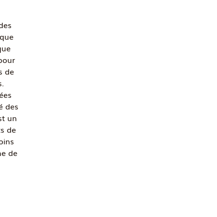
 des
rque
que
pour
s de
.
ées
é des
st un
ts de
oins
ne de