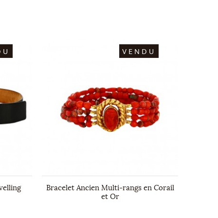
DU
VENDU
velling
Bracelet Ancien Multi-rangs en Corail
et Or