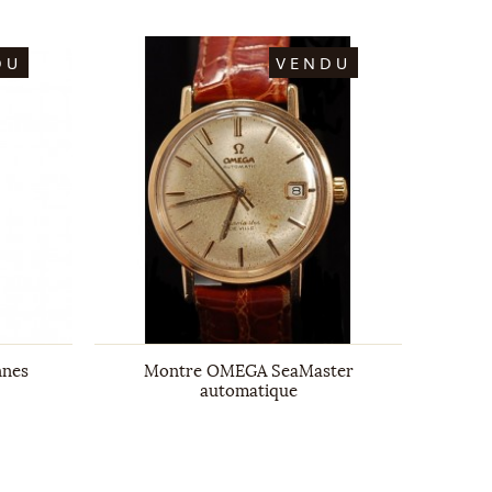
DU
VENDU
nnes
Montre OMEGA SeaMaster
Collie
automatique