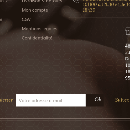
us ?
Livraison & Retours
10H00 à 12h30 et de 1
Mon compte
18h30
m
CGV
Mentions légales
Confidentialité
48
33
Du
10
18
9
Ok
letter
Suivez