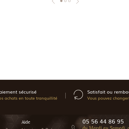
aiement sécurisé
Satisfait ou rembo
os achats en toute tranquillité
Vous pouvez changer 
05 56 44 86 95
Aide
du Mardi au Samedi, 