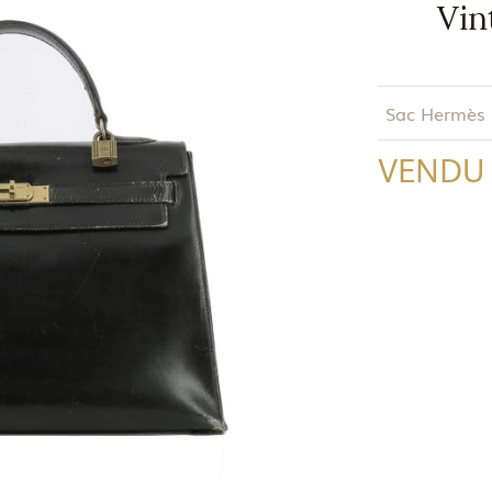
Vin
Sac Hermès K
VENDU