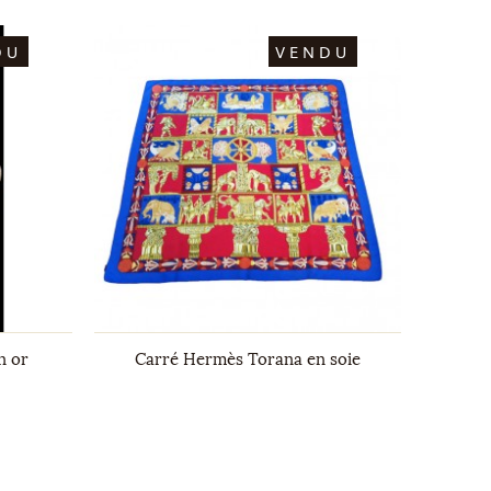
DU
VENDU
n or
Carré Hermès Torana en soie
B