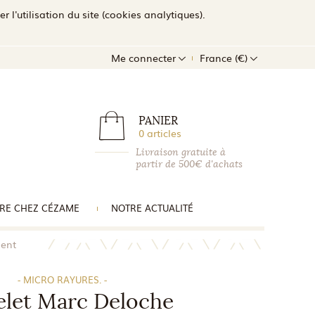
l'utilisation du site (cookies analytiques).
Me connecter
France (€)
PANIER
0 articles
Livraison gratuite à
partir de 500€ d'achats
RE CHEZ CÉZAME
NOTRE ACTUALITÉ
gent
- MICRO RAYURES. -
elet Marc Deloche