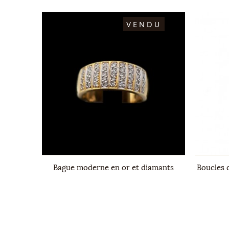
DU
VENDU
hir et
Bague moderne en or et diamants
Boucles 