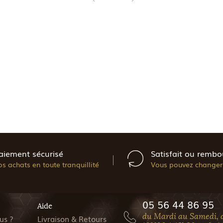
aiement sécurisé
Satisfait ou rembo
os achats en toute tranquillité
Vous pouvez changer 
05 56 44 86 95
Aide
du Mardi au Samedi, 
us ?
Livraison & Retours