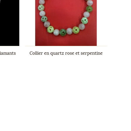
diamants
Collier en quartz rose et serpentine
Épingl