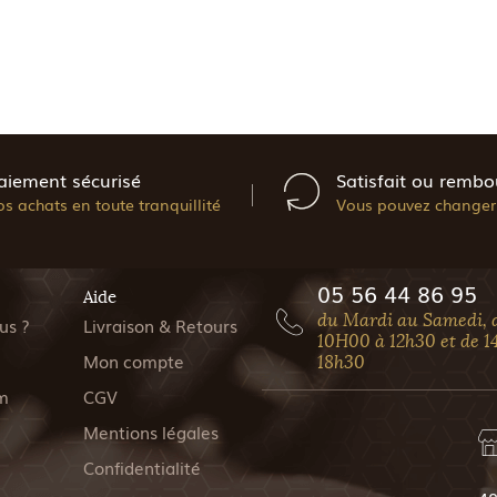
aiement sécurisé
Satisfait ou rembo
os achats en toute tranquillité
Vous pouvez changer 
05 56 44 86 95
Aide
du Mardi au Samedi, 
us ?
Livraison & Retours
10H00 à 12h30 et de 1
Mon compte
18h30
m
CGV
Mentions légales
Confidentialité