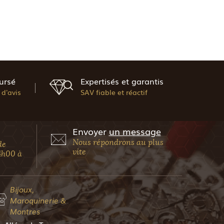
ursé
Expertisés et garantis
d'avis
SAV fiable et réactif
Envoyer
un message
Nous répondrons au plus
de
vite
4h00 à
Bijoux,
Maroquinerie &
Montres