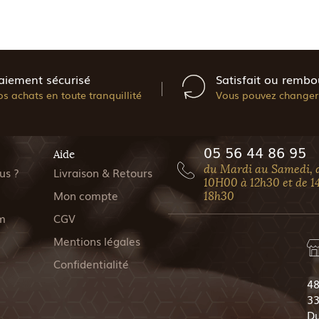
aiement sécurisé
Satisfait ou rembo
os achats en toute tranquillité
Vous pouvez changer 
05 56 44 86 95
Aide
du Mardi au Samedi, 
us ?
Livraison & Retours
10H00 à 12h30 et de 1
Mon compte
18h30
m
CGV
Mentions légales
Confidentialité
48
33
Du