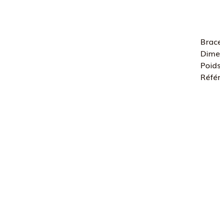
Brace
Dimen
Poids
Réfé