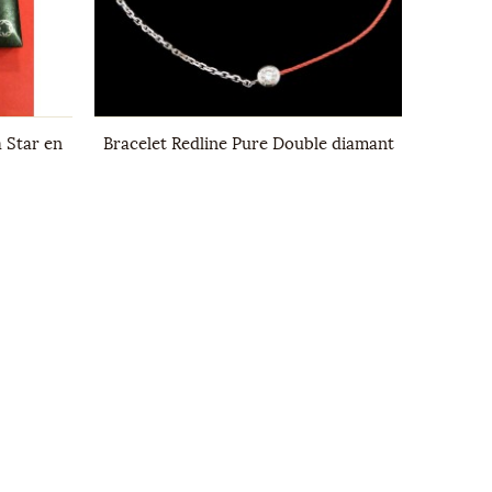
a Star en
Bracelet Redline Pure Double diamant
Bague 