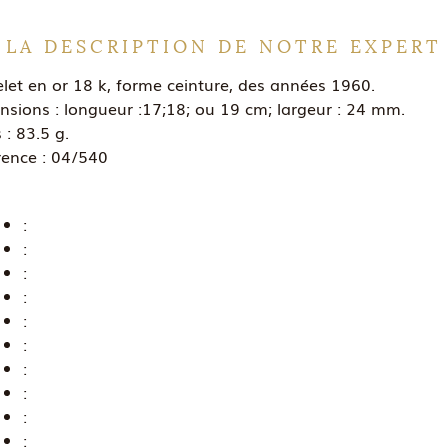
LA DESCRIPTION DE NOTRE EXPERT
let en or 18 k, forme ceinture, des années 1960.
sions : longueur :17;18; ou 19 cm; largeur : 24 mm.
 : 83.5 g.
rence : 04/540
:
:
:
:
:
:
:
:
:
: