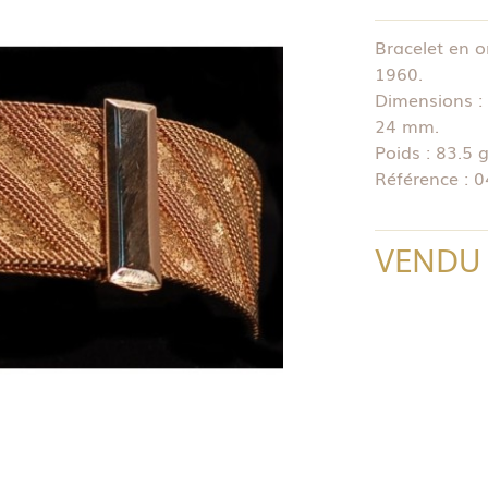
Bracelet en o
1960.
Dimensions : 
24 mm.
Poids : 83.5 g
Référence : 
VENDU