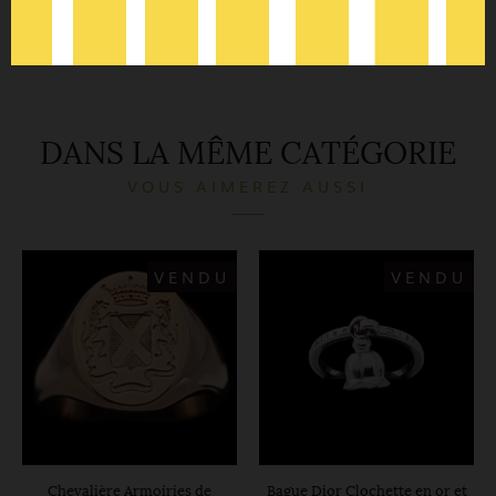
rue j.j rousseau "
Genre:
Moderne
DANS LA MÊME CATÉGORIE
VOUS AIMEREZ AUSSI
VENDU
VENDU
Chevalière Armoiries de
Bague Dior Clochette en or et