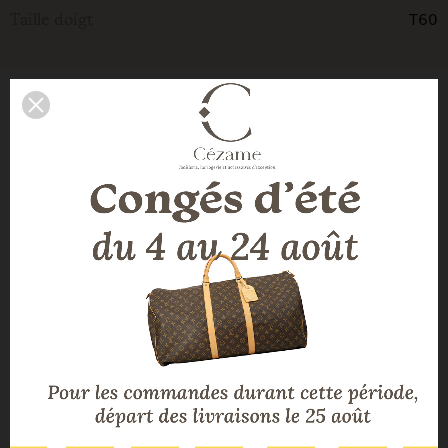
T60
Taille doigt
LA DESCRIPTION DE NOTRE
EXPERT
Bague Frey Wille collection Iris en émail et plaqué or.
Marque bijou:
Frey Wille
Modèle:
Iris
Type bijou:
Bague
Métal:
Email et plaqué or
Ecrin:
CBBO
Certificat:
CBBO
Taille doigt:
T60
Etat:
Très bon état
Disponible/Visible:
Bijouterie " Les Fantaisies