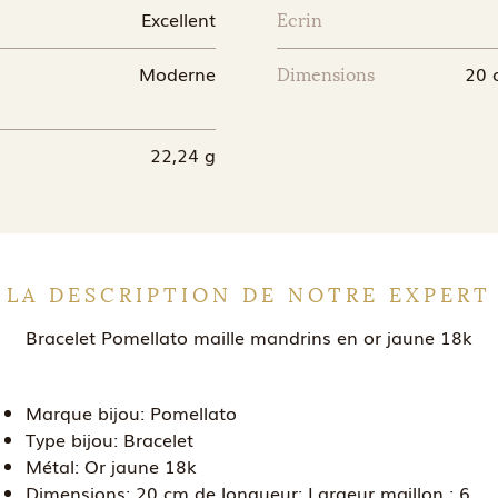
Excellent
Ecrin
Moderne
20 
Dimensions
22,24 g
LA DESCRIPTION DE NOTRE EXPERT
Bracelet Pomellato maille mandrins en or jaune 18k
Marque bijou:
Pomellato
Type bijou:
Bracelet
Métal:
Or jaune 18k
Dimensions:
20 cm de longueur; Largeur maillon : 6