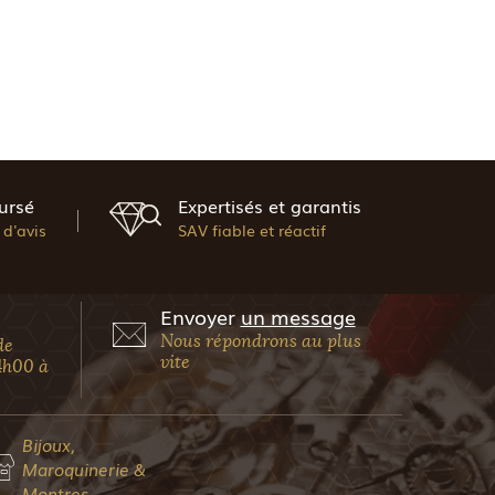
ursé
Expertisés et garantis
d'avis
SAV fiable et réactif
Envoyer
un message
Nous répondrons au plus
de
vite
4h00 à
Bijoux,
Maroquinerie &
Montres