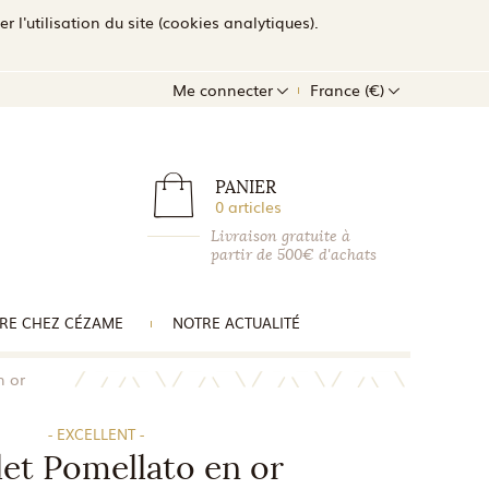
l'utilisation du site (cookies analytiques).
Me connecter
France (€)
PANIER
0 articles
Livraison gratuite à
partir de 500€ d'achats
RE CHEZ CÉZAME
NOTRE ACTUALITÉ
n or
- EXCELLENT -
let Pomellato en or