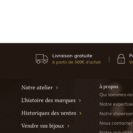
Livraison gratuite
P
à partir de 500€ d'achat
V
À propos
Notre atelier
Qui sommes-no
L'histoire des marques
Notre expertise
Historiques des ventes
Notre showroo
Nous contacter
Vendre vos bijoux
Notre actualité