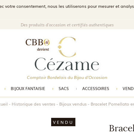
c votre consentement, nous les utiliserons pour mesurer et analyser 
Des produits d'occasion et certifiés authentiques
Comptoir Bordelais du Bijou d'Occasion
BIJOUX FANTAISIE
SACS
ACCESSOIRES
VEND
ueil
Historique des ventes
Bijoux vendus
Bracelet Pomellato e
VENDU
Brace