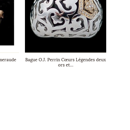
émeraude
Bague O.J. Perrin Cœurs Légendes deux
Bracele
ors et...