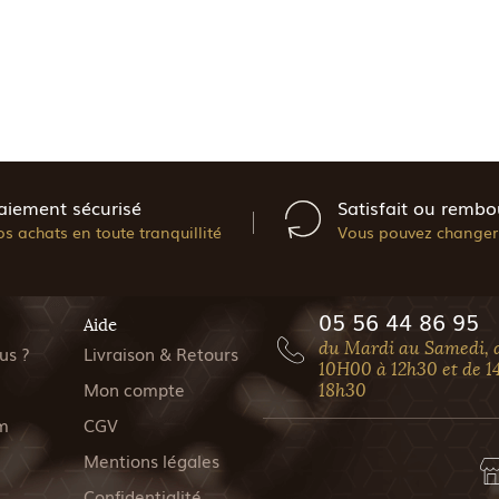
aiement sécurisé
Satisfait ou rembo
os achats en toute tranquillité
Vous pouvez changer 
05 56 44 86 95
Aide
du Mardi au Samedi, 
us ?
Livraison & Retours
10H00 à 12h30 et de 1
Mon compte
18h30
m
CGV
Mentions légales
Confidentialité