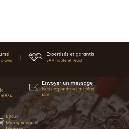
ursé
Expertisés et garantis
d'avis
SAV fiable et réactif
Envoyer
un message
Nous répondrons au plus
de
vite
4h00 à
Bijoux,
Maroquinerie &
Montres