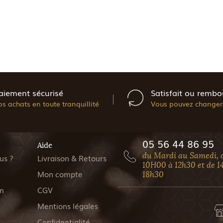
aiement sécurisé
Satisfait ou rembo
os achats en toute tranquillité
Vous pouvez changer 
05 56 44 86 95
Aide
du Mardi au Samedi, 
us ?
Livraison & Retours
10H00 à 12h30 et de 1
Mon compte
18h30
m
CGV
Mentions légales
Confidentialité