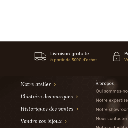
Livraison gratuite
P
à partir de 500€ d'achat
V
À propos
Notre atelier
Qui sommes-no
L'histoire des marques
Notre expertise
Historiques des ventes
Notre showroo
Nous contacter
Vendre vos bijoux
Notre actualité