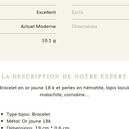
Excellent
Ecrin
Actuel Moderne
Dimensions
10.1 g
LA DESCRIPTION DE NOTRE EXPERT
Bracelet en or jaune 18 k et perles en hématite, lapis lazuli
malachite, cornaline....
Type bijou:
Bracelet
Métal:
Or jaune 18k
Dimensions:
19 cm * 0.6 cm