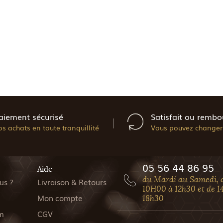
aiement sécurisé
Satisfait ou rembo
os achats en toute tranquillité
Vous pouvez changer 
05 56 44 86 95
Aide
du Mardi au Samedi, 
us ?
Livraison & Retours
10H00 à 12h30 et de 1
Mon compte
18h30
m
CGV