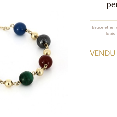
pe
Bracelet en 
lapis 
VENDU