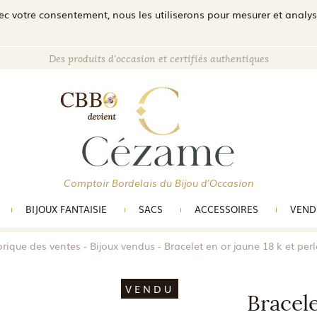
c votre consentement, nous les utiliserons pour mesurer et analyser 
Des produits d'occasion et certifiés authentiques
Comptoir Bordelais du Bijou d'Occasion
BIJOUX FANTAISIE
SACS
ACCESSOIRES
VEND
orique des ventes
Bijoux vendus
Bracelet en or jaune 18 k et per
VENDU
Bracele