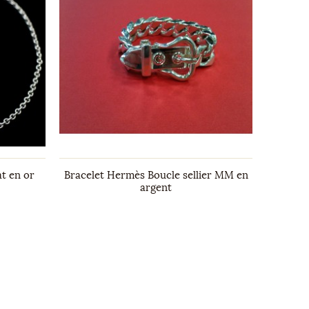
t en or
Bracelet Hermès Boucle sellier MM en
Sauto
argent