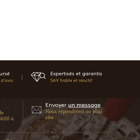
ursé
Expertisés et garantis
d'avis
SAV fiable et réactif
Envoyer
un message
Nous répondrons au plus
de
vite
4h00 à