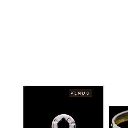
DU
VENDU