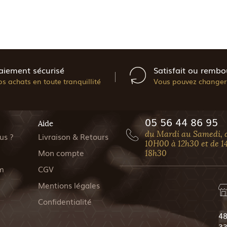
aiement sécurisé
Satisfait ou rembo
os achats en toute tranquillité
Vous pouvez changer 
05 56 44 86 95
Aide
du Mardi au Samedi, 
us ?
Livraison & Retours
10H00 à 12h30 et de 1
Mon compte
18h30
m
CGV
Mentions légales
Confidentialité
48
33