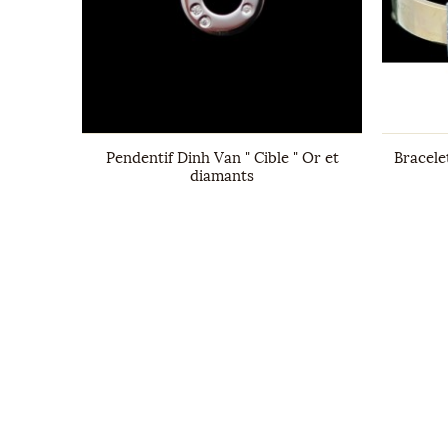
 en or
Pendentif Dinh Van " Cible " Or et
Bracele
diamants