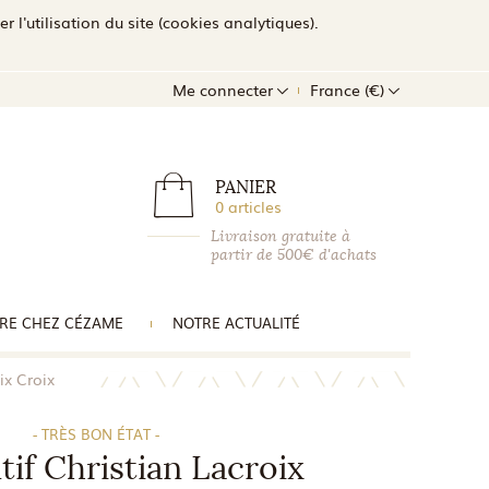
l'utilisation du site (cookies analytiques).
Me connecter
France (€)
PANIER
0 articles
Livraison gratuite à
partir de 500€ d'achats
RE CHEZ CÉZAME
NOTRE ACTUALITÉ
ix Croix
- TRÈS BON ÉTAT -
if Christian Lacroix