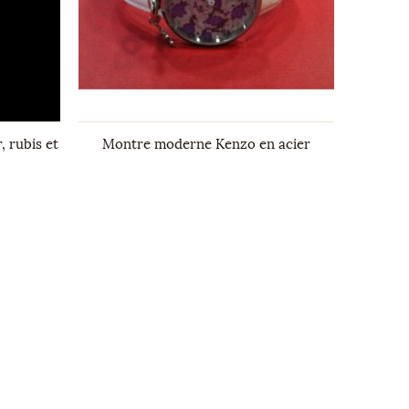
, rubis et
Montre moderne Kenzo en acier
Bague a