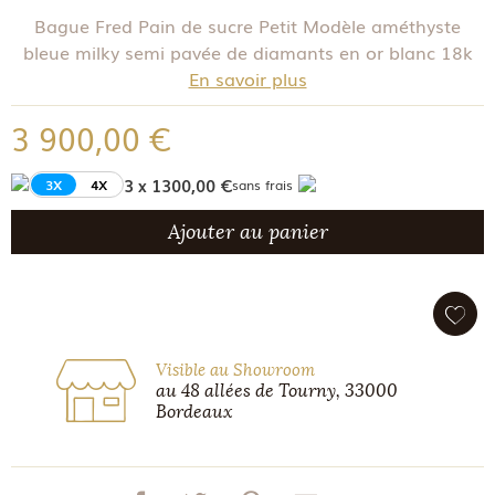
Bague Fred Pain de sucre Petit Modèle améthyste
bleue milky semi pavée de diamants en or blanc 18k
En savoir plus
3 900,00 €
3 x 1300,00 €
3X
4X
sans frais
Ajouter au panier
Visible au Showroom
au 48 allées de Tourny, 33000
Bordeaux