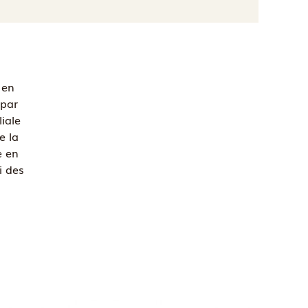
 en
 par
liale
e la
e en
i des