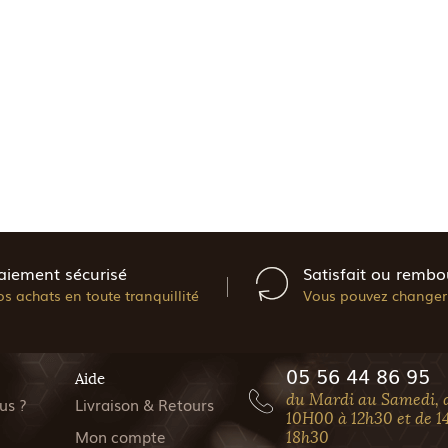
aiement sécurisé
Satisfait ou rembo
os achats en toute tranquillité
Vous pouvez changer 
05 56 44 86 95
Aide
du Mardi au Samedi, 
us ?
Livraison & Retours
10H00 à 12h30 et de 1
Mon compte
18h30