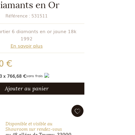
iamants en Or
Référence :
531511
artier 6 diamants en or jaune 18k
1992
En savoir plus
0 €
3 x 766,68 €
sans frais
Ajouter au panier
Disponible et visible au
Showroom sur rendez-vous
au 48 allées de Tourny, 33000