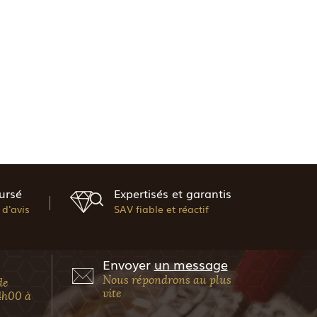
ursé
Expertisés et garantis
d'avis
SAV fiable et réactif
Envoyer
un message
Nous répondrons au plus
de
vite
4h00 à