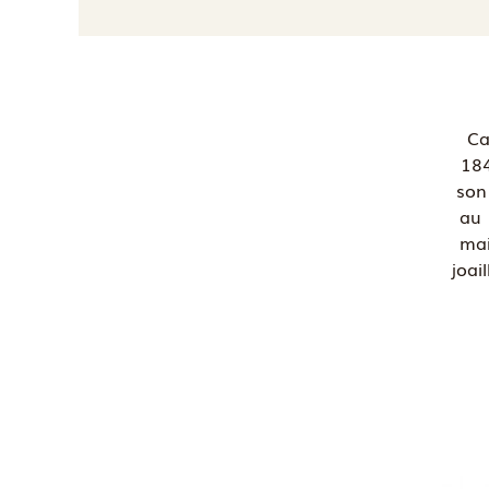
Ca
184
son 
au 
mai
joai