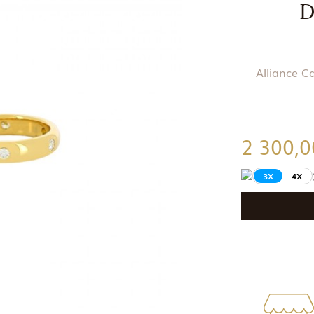
D
Alliance C
2 300,0
3X
4X