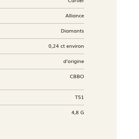
Alliance
Diamants
0,24 ct environ
d'origine
CBBO
T51
4,8 G