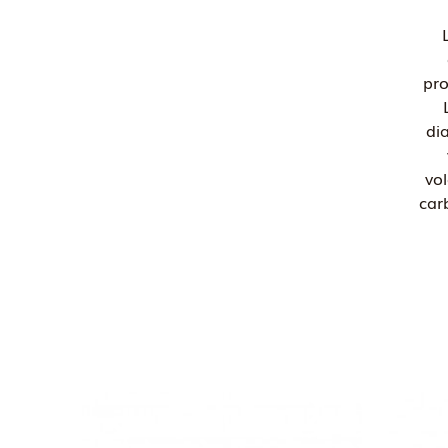
pro
di
vo
carb