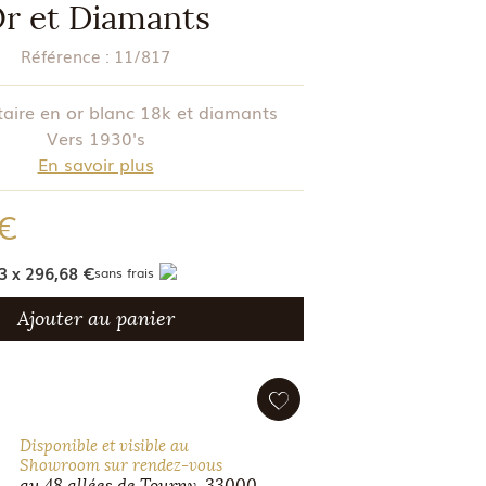
r et Diamants
Référence :
11/817
taire en or blanc 18k et diamants
Vers 1930's
En savoir plus
 €
3 x 296,68 €
sans frais
Ajouter au panier
Disponible et visible au
Showroom sur rendez-vous
au 48 allées de Tourny, 33000