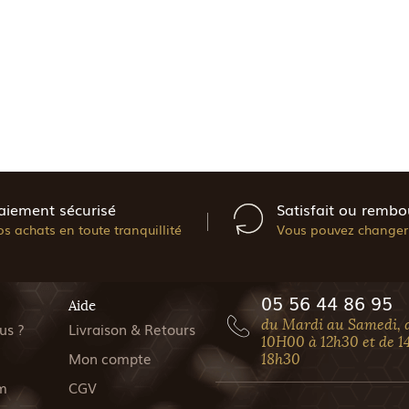
aiement sécurisé
Satisfait ou rembo
os achats en toute tranquillité
Vous pouvez changer 
05 56 44 86 95
Aide
du Mardi au Samedi, 
us ?
Livraison & Retours
10H00 à 12h30 et de 1
Mon compte
18h30
m
CGV