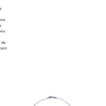
s
s
tre.
s
ons
e
 de
stant