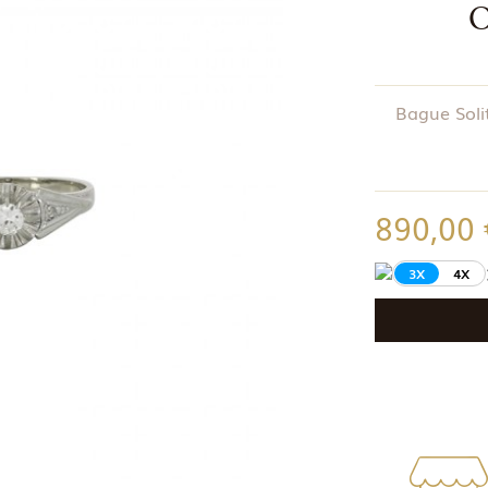
O
Bague Soli
890,00
3X
4X