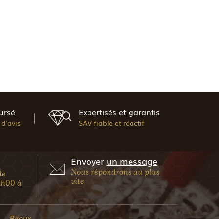
ursé
Expertisés et garantis
d'avis
SAV fiable et réactif
Envoyer
un message
Nous répondrons au plus
de
vite
4h00 à
Bijoux,