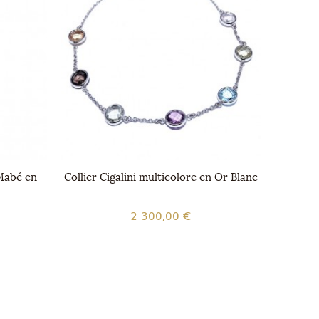
 Mabé en
Collier Cigalini multicolore en Or Blanc
Bague
2 300,00 €