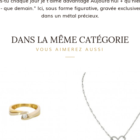
is-tu chaque jour je t'aime davantage Aujourd'hui + qu'hier
 - que demain." Ici, sous forme figurative, gravée exclusiv
dans un métal précieux.
DANS LA MÊME CATÉGORIE
VOUS AIMEREZ AUSSI