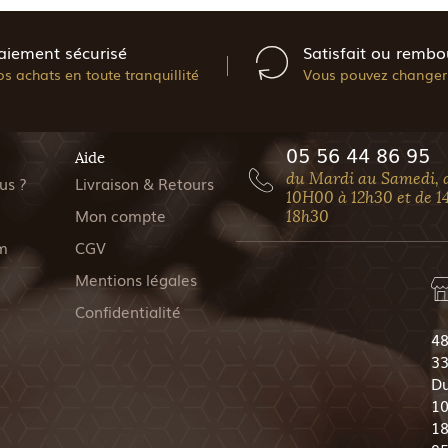
aiement sécurisé
Satisfait ou rembo
os achats en toute tranquillité
Vous pouvez changer 
05 56 44 86 95
Aide
du Mardi au Samedi, 
us ?
Livraison & Retours
10H00 à 12h30 et de 1
Mon compte
18h30
m
CGV
Mentions légales
Confidentialité
48
33
Du
10
18