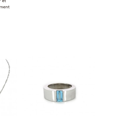
 et
ement