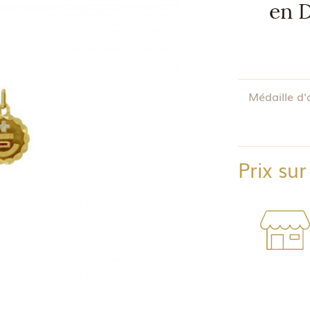
en D
Médaille d
Prix su