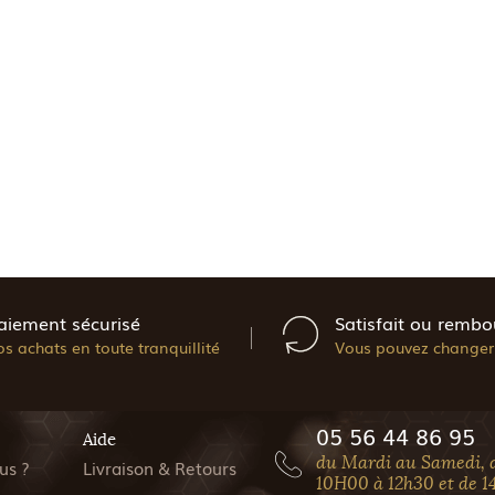
aiement sécurisé
Satisfait ou rembo
os achats en toute tranquillité
Vous pouvez changer 
05 56 44 86 95
Aide
du Mardi au Samedi, 
us ?
Livraison & Retours
10H00 à 12h30 et de 1