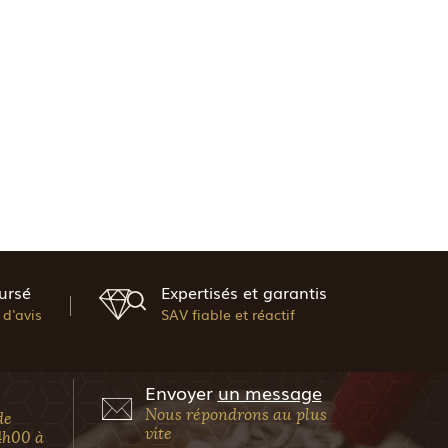
ursé
Expertisés et garantis
d'avis
SAV fiable et réactif
Envoyer
un message
Nous répondrons au plus
de
vite
4h00 à