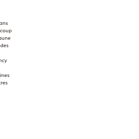
dans
aucoup
jaune
 des
ncy
aines
tres