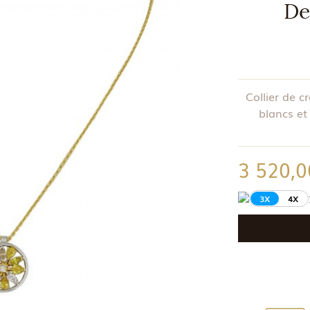
De
Collier de 
blancs et
3 520,0
3X
4X