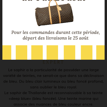
T51 - Mise à taille possible
Taille doigt
Motif centre : 1 cm * 0,7 cm ; Largeur
Dimensions
anneau : 0,3 cm à 1 cm
5,8 G
Poids
LA DESCRIPTION DE NOTRE
EXPERT
Le saphir a la particularité de posséder une large
variété de teintes, ne serait-ce que dans sa déclinaison
de bleu. Du bleu clair lumineux au bleu foncé profond,
sans oublier le bleu royal.
Le saphir de Thaïlande est reconnaissable à sa teinte
«deep blue» (bleu foncée). Une teinte marine qui
associe des nuances de bleu couleur encre.