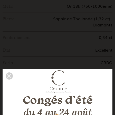
Or 18k (750/1000ème)
Métal
Saphir de Thaïlande (1,32 ct) ;
Pierre
Diamants
0,34 ct
Poids diamant
Excellent
Etat
CBBO
Ecrin
CBBO
Certificat
Moderne
Genre
Poinçon tête d'aigle - Fabrication
Commentaires
française