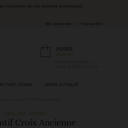
l'utilisation du site (cookies analytiques).
Me connecter
France (€)
PANIER
0 articles
Livraison gratuite à
partir de 500€ d'achats
RE CHEZ CÉZAME
NOTRE ACTUALITÉ
Deux Tons d'Or et Perles Fines
- EXCELLENT - SUPERBE -
tif Croix Ancienne