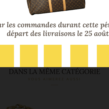
la branche inférieure est plus longue que les autres.
t à partir du IVe siècle que la croix s'impose comme l'em
hristianisme. Elle est adoptée, selon la tradition, par l'emp
stantin le Grand. Son culte débute à cette époque et aprè
ffusion de la légende de l'invention de la relique de la «Vr
x» par la mère de l'empereur. Au cours des IVe et Ve siècle
mbole commence à orner les édifices religieux. À partir du 
cle, la croix est régulièrement associée aux représentation
Christ.
DANS LA MÊME CATÉGORIE
VOUS AIMEREZ AUSSI