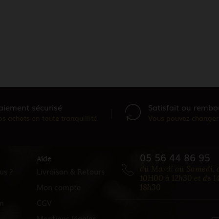
aiement sécurisé
Satisfait ou rembo
os achats en toute tranquillité
Vous pouvez changer 
05 56 44 86 95
Aide
du Mardi au Samedi, 
us ?
Livraison & Retours
10H00 à 12h30 et de 1
Mon compte
18h30
m
CGV
Mentions légales