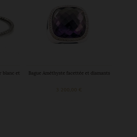
r blanc et
Bague Améthyste facettée et diamants
Colli
3 200,00 €