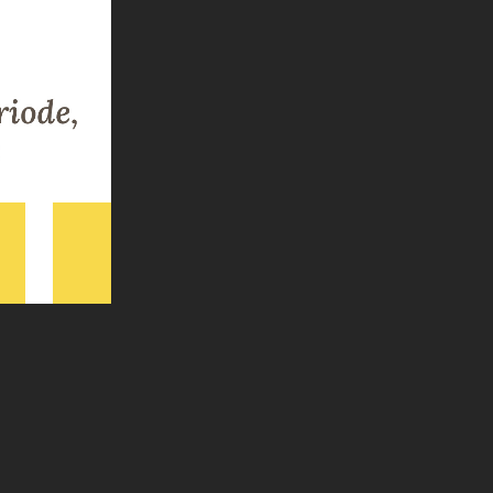
blème
ereur
s la
aie
s, ce
VIe
s du