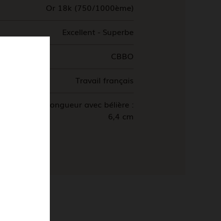
Or 18k (750/1000ème)
Excellent - Superbe
CBBO
Travail français
m * 4,6 cm ; Longueur avec bélière :
6,4 cm
 dont