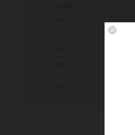
Type bijou
Pierre
Ecrin
Genre
Epoque
Poids
Une 