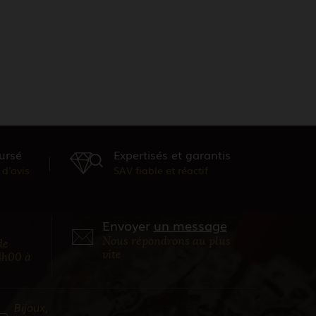
ursé
Expertisés et garantis
d'avis
SAV fiable et réactif
Envoyer
un message
Nous répondrons au plus
de
vite
4h00 à
Bijoux,