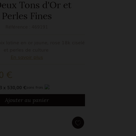
eux Tons d'Or et
Perles Fines
Référence :
469191
ix latine en or jaune, rose 18k ciselé
et perles de culture
En savoir plus
0 €
3 x 530,00 €
sans frais
Ajouter au panier