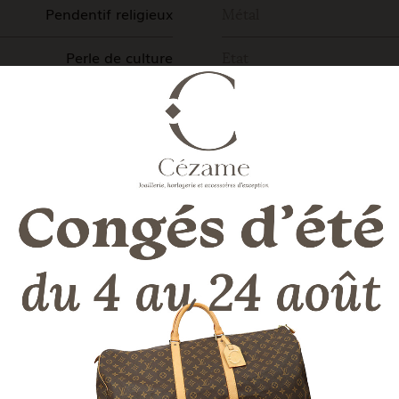
Pendentif religieux
Métal
Perle de culture
Etat
CBBO
Certificat
Ancienne
Commentaires
Fin XIX ème
5,1 c
Dimensions
8,9 G
LA DESCRIPTION DE NOTRE EXPERT
croix latine, croix christique ou crux immissa est une croix