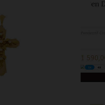
en D
Pendentif Cro
1 590,0
3X
4X