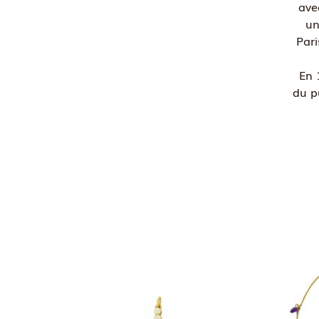
ave
un
Pari
En 
du p