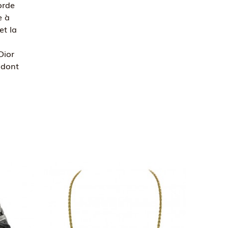
orde
e à
et la
Dior
 dont