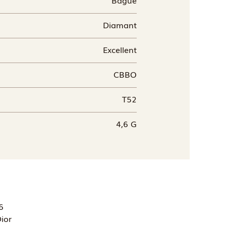
Diamant
Excellent
CBBO
T52
4,6 G
6
ior