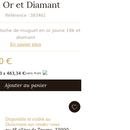
 Or et Diamant
Référence :
383461
loche de muguet en or jaune 18k et
diamant
En savoir plus
0 €
3 x 463,34 €
sans frais
Ajouter au panier
Disponible et visible au
Showroom sur rendez-vous
au 48 allées de Tourny, 33000