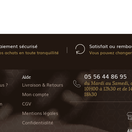
aiement sécurisé
Satisfait ou rembo
os achats en toute tranquillité
Vous pouvez changer 
05 56 44 86 95
Aide
du Mardi au Samedi, 
us ?
Livraison & Retours
10H00 à 12h30 et de 1
Mon compte
18h30
m
CGV
Mentions légales
Confidentialité
48