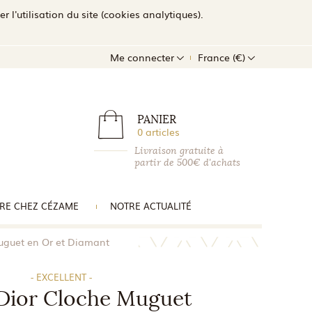
l'utilisation du site (cookies analytiques).
Me connecter
France (€)
PANIER
0 articles
Livraison gratuite à
partir de 500€ d'achats
RE CHEZ CÉZAME
NOTRE ACTUALITÉ
uguet en Or et Diamant
- EXCELLENT -
Dior Cloche Muguet