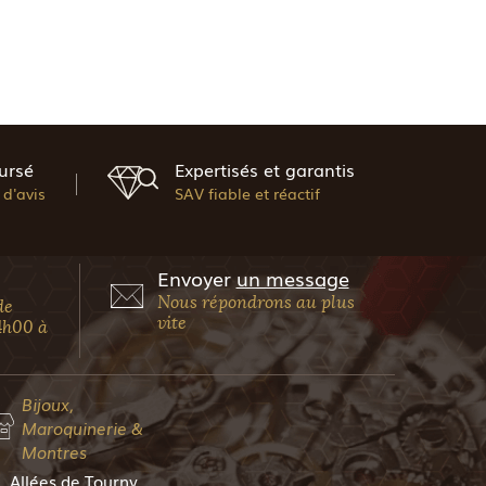
ursé
Expertisés et garantis
d'avis
SAV fiable et réactif
Envoyer
un message
Nous répondrons au plus
de
vite
4h00 à
Bijoux,
Maroquinerie &
Montres
, Allées de Tourny