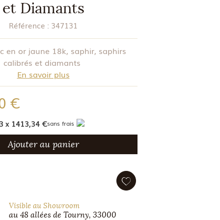
et Diamants
Référence :
347131
 en or jaune 18k, saphir, saphirs
calibrés et diamants
En savoir plus
0 €
3 x 1413,34 €
sans frais
Ajouter au panier
Visible au Showroom
au 48 allées de Tourny, 33000