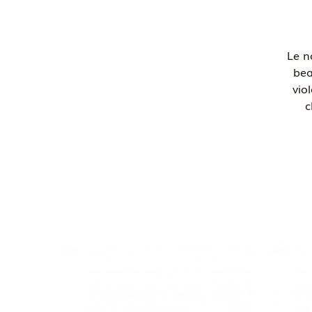
Le n
bea
vio
c