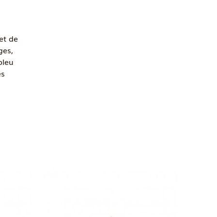
et de
ges,
bleu
ès