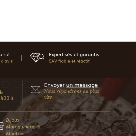
ursé
Expertisés et garantis
d'avis
SAV fiable et réactif
Envoyer
un message
Nous répondrons au plus
de
vite
4h00 à
Bijoux,
Maroquinerie &
Montres