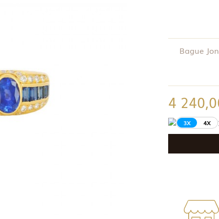
Bague Jonc
4 240,0
3X
4X