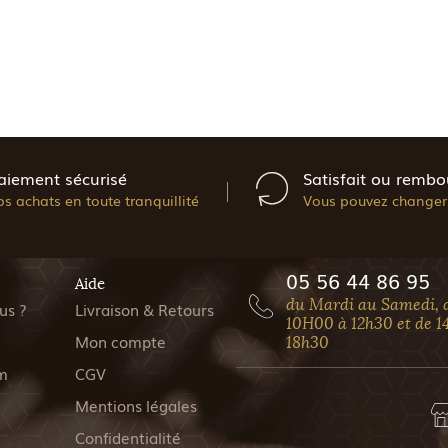
aiement sécurisé
Satisfait ou rembo
os achats en toute tranquillité
Vous pouvez changer 
05 56 44 86 95
Aide
du Mardi au Samedi, 
us ?
Livraison & Retours
10H00 à 12h30 et de 1
Mon compte
18h30
m
CGV
Mentions légales
Confidentialité