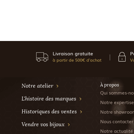
Livraison gratuite
P
à partir de 500€ d'achat
V
À propos
Notre atelier
Qui sommes-no
L'histoire des marques
Notre expertise
Historiques des ventes
Notre showroo
Nous contacter
Vendre vos bijoux
Notre actualité