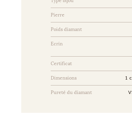
Type bijou
Pierre
Poids diamant
Ecrin
Certificat
1 c
Dimensions
V
Pureté du diamant