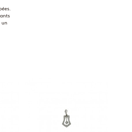
bées.
mants
t un