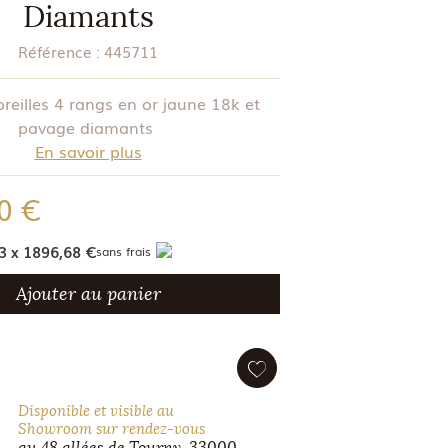
Diamants
Référence :
445711
oreilles 4 rangs en or jaune 18k et
pavage diamants
En savoir plus
0 €
3 x 1896,68 €
sans frais
Ajouter au panier
Disponible et visible au
Showroom sur rendez-vous
au 48 allées de Tourny, 33000