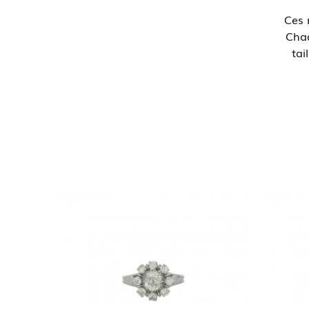
Ces 
Chaq
tai