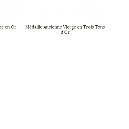
ane en Or
Médaille Ancienne Vierge en Trois Tons
Pe
d'Or