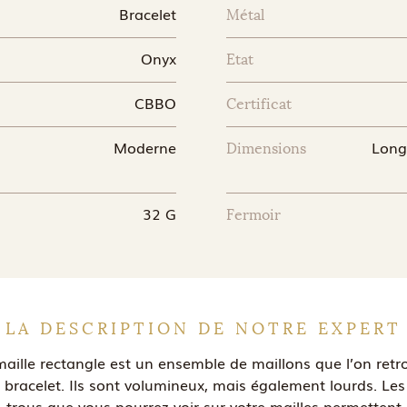
Bracelet
Métal
Onyx
Etat
CBBO
Certificat
Moderne
Longu
Dimensions
32 G
Fermoir
LA DESCRIPTION DE NOTRE EXPERT
maille rectangle est un ensemble de maillons que l’on retr
n bracelet. Ils sont volumineux, mais également lourds. Le
trous que vous pourrez voir sur votre mailles permettent