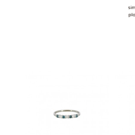
si
pl