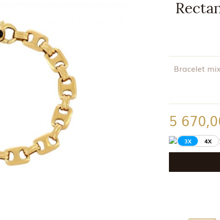
Rectan
Bracelet mix
5 670,0
3X
4X