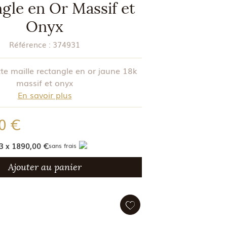
gle en Or Massif et
Onyx
Référence :
374931
te maille rectangle en or jaune 18k
massif et onyx
En savoir plus
0 €
3 x 1890,00 €
sans frais
Ajouter au panier