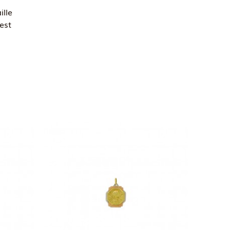
lle
est