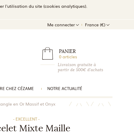
l'utilisation du site (cookies analytiques).
Me connecter
France (€)
PANIER
0 articles
Livraison gratuite à
partir de 500€ d'achats
RE CHEZ CÉZAME
NOTRE ACTUALITÉ
tangle en Or Massif et Onyx
- EXCELLENT -
elet Mixte Maille