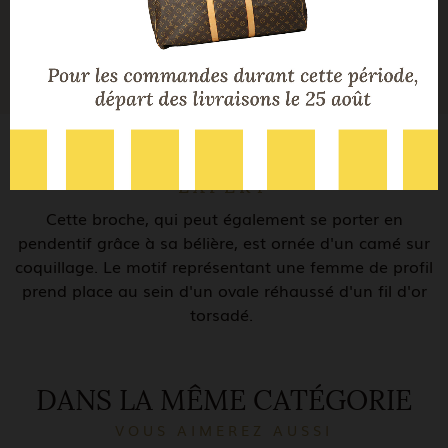
3,5 cm * 2,5 cm
Dimensions
7,4G
Poids
LA DESCRIPTION DE NOTRE
EXPERT
Cette broche, qui peut également se porter en
pendentif grâce à sa bélière, est ornée d'un camé sur
coquillage. Le motif représentant une femme de profil
prend place au sein d'un ovale réhaussé d'un fil d'or
torsadé.
DANS LA MÊME CATÉGORIE
VOUS AIMEREZ AUSSI