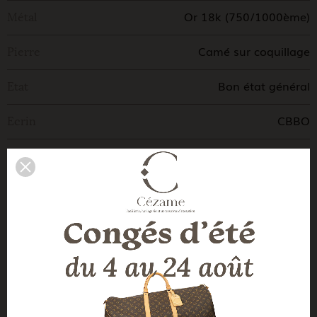
Or 18k (750/1000ème)
Métal
Camé sur coquillage
Pierre
Bon état général
Etat
CBBO
Ecrin
CBBO
Certificat
Vintage
Genre
Fabrication française. Petit
Commentaires
enfoncement visible sur la partie
supérieure du bijou
1960's
Epoque