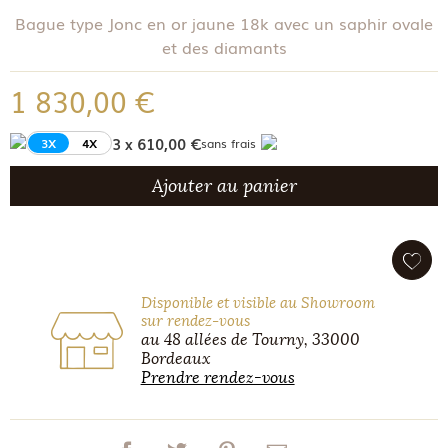
Bague type Jonc en or jaune 18k avec un saphir ovale
et des diamants
1 830,00 €
3 x 610,00 €
3X
4X
sans frais
Ajouter au panier
Disponible et visible au Showroom
sur rendez-vous
au 48 allées de Tourny, 33000
Bordeaux
Prendre rendez-vous