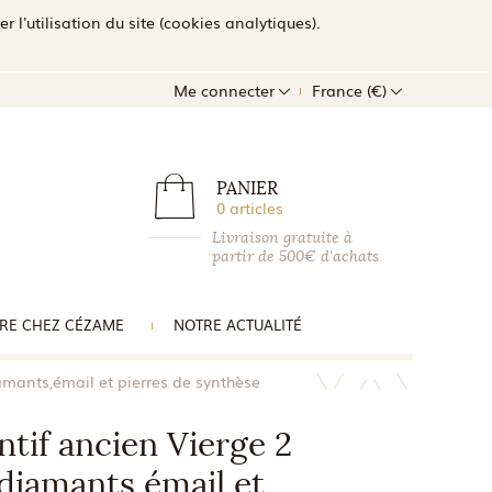
l'utilisation du site (cookies analytiques).
Me connecter
France (€)
PANIER
0 articles
Livraison gratuite à
partir de 500€ d'achats
RE CHEZ CÉZAME
NOTRE ACTUALITÉ
amants,émail et pierres de synthèse
tif ancien Vierge 2
 diamants,émail et