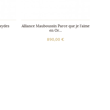
Oxydes
Alliance Mauboussin Parce que je l'aime
Demi al
en Or...
890,00 €