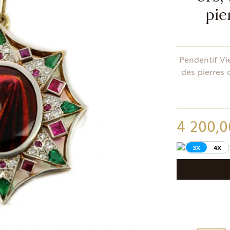
pie
Pendentif Vi
des pierres 
4 200,0
3X
4X