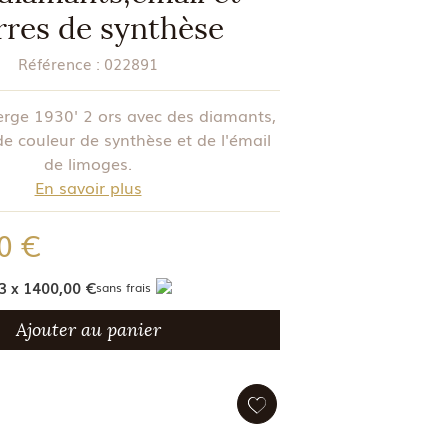
rres de synthèse
Référence :
022891
erge 1930' 2 ors avec des diamants,
de couleur de synthèse et de l'émail
de limoges.
En savoir plus
0 €
3 x 1400,00 €
sans frais
Ajouter au panier