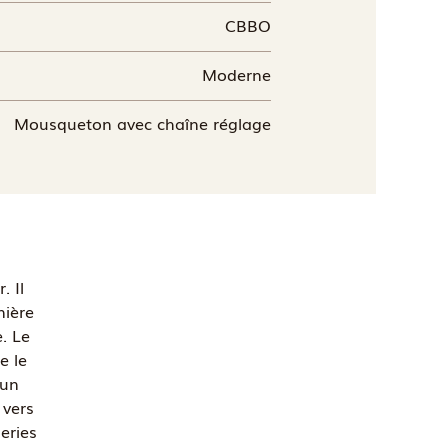
CBBO
Moderne
Mousqueton avec chaîne réglage
. Il
nière
e. Le
e le
 un
 vers
eries