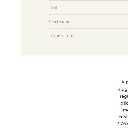
Etat
Certificat
Dimensions
À l
s’ag
régu
géo
mo
cris
1767