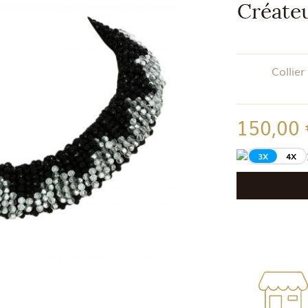
Créateu
Collier
150,00
3X
4X