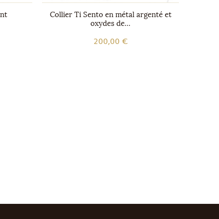
ent
Collier Ti Sento en métal argenté et
Brac
oxydes de...
200,00 €