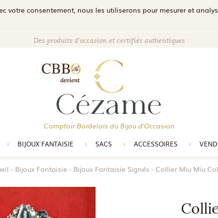
c votre consentement, nous les utiliserons pour mesurer et analyser 
Des produits d'occasion et certifiés authentiques
Comptoir Bordelais du Bijou d'Occasion
BIJOUX FANTAISIE
SACS
ACCESSOIRES
VEND
eil
Bijoux Fantaisie
Bijoux Fantaisie Signés
Collier Miu Miu Co
Colli