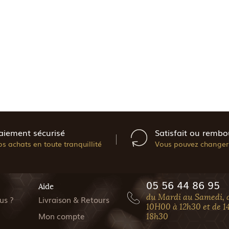
aiement sécurisé
Satisfait ou rembo
os achats en toute tranquillité
Vous pouvez changer 
05 56 44 86 95
Aide
du Mardi au Samedi, 
us ?
Livraison & Retours
10H00 à 12h30 et de 1
Mon compte
18h30