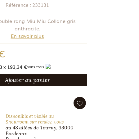
Référence :
233131
double rang Miu Miu Collane gris
anthracite.
En savoir plus
 €
3 x 193,34 €
sans frais
Ajouter au panier
Disponible et visible au
Showroom sur rendez-vous
au 48 allées de Tourny, 33000
Bordeaux