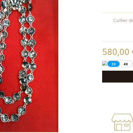
Collier 
580,00
3X
4X