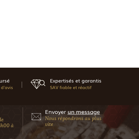
ursé
Expertisés et garantis
d'avis
SAV fiable et réactif
Envoyer
un message
Nous répondrons au plus
de
vite
4h00 à