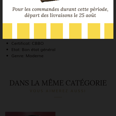
Marque bijou:
Frey Wille
Type bijou:
Bracelet
Diamètre:
6,3 cm
Métal:
Plaqué or jaune, Email
Dimensions:
Largeur: 2 cm
Ecrin:
CBBO
Certificat:
CBBO
Etat:
Bon état général
Genre:
Moderne
DANS LA MÊME CATÉGORIE
VOUS AIMEREZ AUSSI