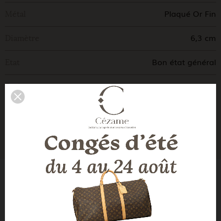
Plaqué Or Fin
Métal
6,3 cm
Diamètre
Bon état général
Etat
CBBO
Ecrin
Moderne
Genre
Largeur: 2 cm
Dimensions
LA DESCRIPTION DE NOTRE
EXPERT
Bracelet Michaela Frey en émail fond noir et plaqué or.