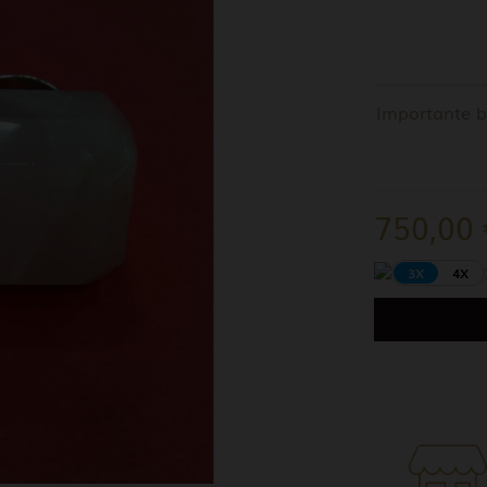
Importante b
750,00
3X
4X