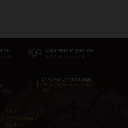
ursé
Expertisés et garantis
d'avis
SAV fiable et réactif
Envoyer
un message
Nous répondrons au plus
de
vite
4h00 à
Bijoux,
Maroquinerie &
Montres