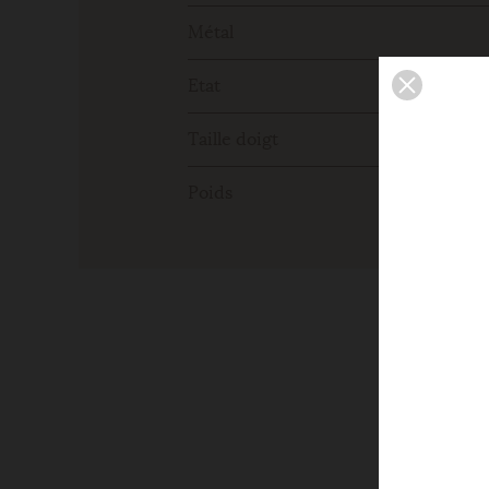
Métal
Etat
Taille doigt
Poids