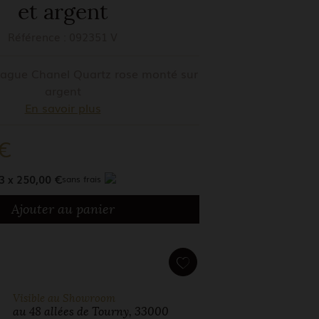
et argent
Référence :
092351 V
ague Chanel Quartz rose monté sur
argent
En savoir plus
 €
3 x 250,00 €
sans frais
Ajouter au panier
Visible au Showroom
au 48 allées de Tourny, 33000