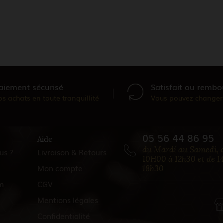
aiement sécurisé
Satisfait ou rembo
os achats en toute tranquillité
Vous pouvez changer 
05 56 44 86 95
Aide
du Mardi au Samedi, 
us ?
Livraison & Retours
10H00 à 12h30 et de 1
Mon compte
18h30
m
CGV
Mentions légales
Confidentialité