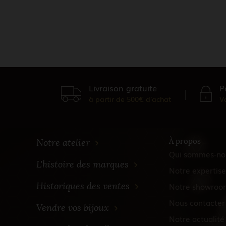
Livraison gratuite
P
à partir de 500€ d'achat
V
À propos
Notre atelier
Qui sommes-no
L'histoire des marques
Notre expertise
Historiques des ventes
Notre showroo
Nous contacter
Vendre vos bijoux
Notre actualité