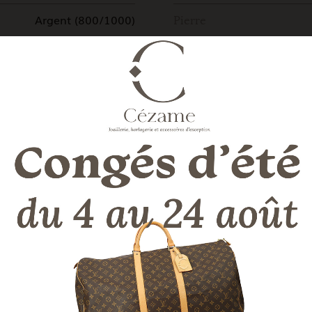
Argent (800/1000)
Pierre
Bon état général
Genre
T53
Dimensions
42,3 G
LA DESCRIPTION DE NOTRE EXPERT
Importante bague Chanel Quartz rose monté sur argent
Marque bijou:
Chanel
Type bijou:
Bague
Métal:
Argent