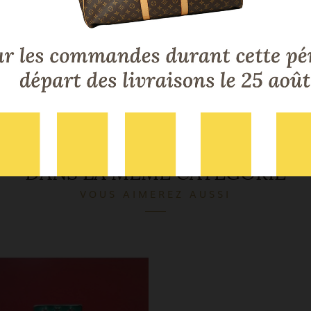
Dimensions:
Quartz: 2,8 cm* 2,3 cm.
Pierre:
Quartz rose
Certificat:
CBBO
Taille doigt:
T53
Etat:
Bon état général
Poids:
42,3 G
Genre:
Plus en collection
DANS LA MÊME CATÉGORIE
VOUS AIMEREZ AUSSI