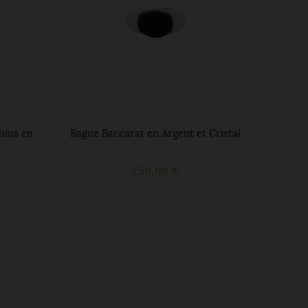
bius en
Bague Baccarat en Argent et Cristal
Bague A
250,00 €