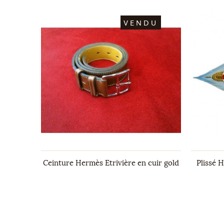
DU
VENDU
Ceinture Hermès Etrivière en cuir gold
Plissé 