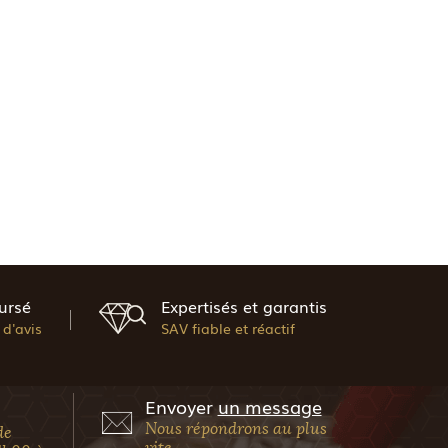
ursé
Expertisés et garantis
d'avis
SAV fiable et réactif
Envoyer
un message
Nous répondrons au plus
de
vite