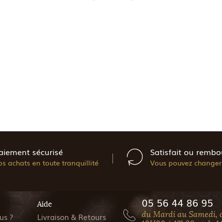
aiement sécurisé
Satisfait ou rembo
os achats en toute tranquillité
Vous pouvez changer 
05 56 44 86 95
Aide
du Mardi au Samedi, 
us ?
Livraison & Retours