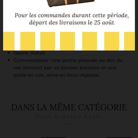
Dimensions:
25 cm * 28 cm * 8 cm
Couleur:
Noir
Ecrin:
Housse d'Origine Hermes
Certificat:
CBBO
Etat:
Très bon état
Disponible/Visible:
Bijouterie "Rue Jean-
Jacques Rousseau"
Genre:
Actuel
Commentaires:
Une poche plaquée au dos du
sac fermant par un bouton pression et une
patte en cuir; anse en tissu réglable.
DANS LA MÊME CATÉGORIE
VOUS AIMEREZ AUSSI