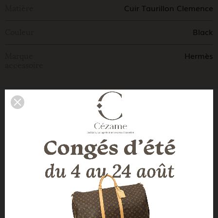
Cuir Taurillon Clemence
Matière
Black
Couleur
Hermès
Marque
accessoire
LA DESCRIPTION DE NOTRE
EXPERT
Sac Hermès Evelyne poche III 29 en cuir Taurillon
Clémence noir.
Marque accessoire:
Hermès
Modèle:
Evelyne poche III 29
Matière:
Cuir Taurillon Clemence