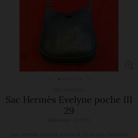
- TRÈS BON ÉTAT -
Sac Hermès Evelyne poche III
29
Référence :
212721
Sac Hermès Evelyne poche III 29 en cuir Taurillon