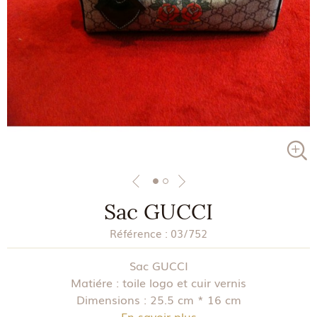
Sac GUCCI
Référence :
03/752
Sac GUCCI
Matiére : toile logo et cuir vernis
Dimensions : 25.5 cm * 16 cm
En savoir plus