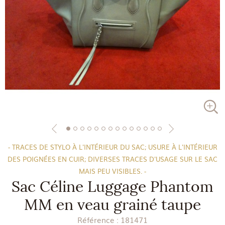
- TRACES DE STYLO À L'INTÉRIEUR DU SAC; USURE À L'INTÉRIEUR
DES POIGNÉES EN CUIR; DIVERSES TRACES D'USAGE SUR LE SAC
MAIS PEU VISIBLES. -
Sac Céline Luggage Phantom
MM en veau grainé taupe
Référence :
181471