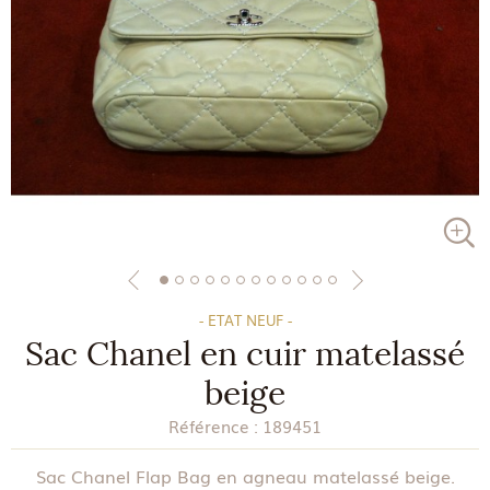
- ETAT NEUF -
Sac Chanel en cuir matelassé
beige
Référence :
189451
Sac Chanel Flap Bag en agneau matelassé beige.