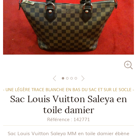
- UNE LÉGÈRE TRACE BLANCHE EN BAS DU SAC ET SUR LE SOCLE -
Sac Louis Vuitton Saleya en
toile damier
Référence :
142771
Sac Louis Vuitton Saleya MM en toile damier ébène