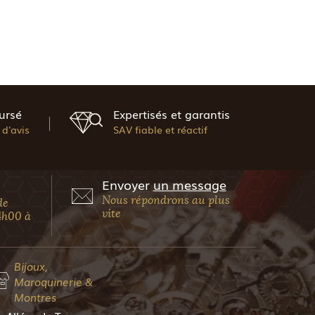
ursé
Expertisés et garantis
d'avis
SAV fiable et réactif
Envoyer
un message
Nous répondrons au plus
de
vite
4h00 à
Bijoux,
Maroquinerie &
Montres