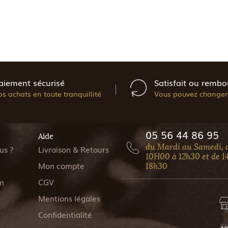
aiement sécurisé
Satisfait ou rembo
os achats en toute tranquillité
Vous pouvez changer 
05 56 44 86 95
Aide
du Mardi au Samedi, 
us ?
Livraison & Retours
10H00 à 12h30 et de 1
Mon compte
18h30
m
CGV
Mentions légales
Confidentialité