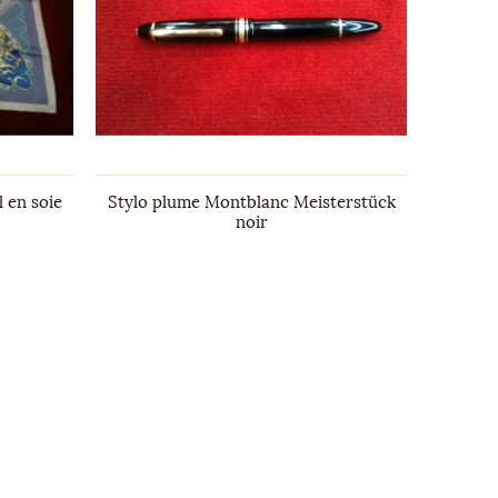
 en soie
Stylo plume Montblanc Meisterstück
Carré 
noir