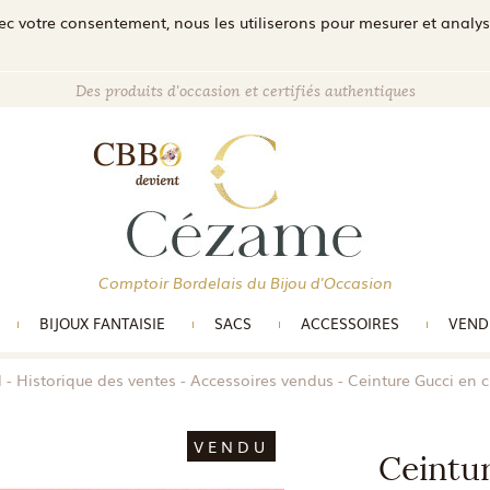
c votre consentement, nous les utiliserons pour mesurer et analyser 
Des produits d'occasion et certifiés authentiques
Comptoir Bordelais du Bijou d'Occasion
BIJOUX FANTAISIE
SACS
ACCESSOIRES
VEND
l
Historique des ventes
Accessoires vendus
Ceinture Gucci en c
VENDU
Ceintur